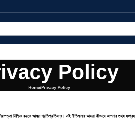
ivacy Policy
Home
Privacy Policy
াপত্তা নিশ্চিত করতে আমরা প্রতিশ্রুতিবদ্ধ। এই নীতিমালায় আমরা কীভাবে আপনার তথ্য সংগ্রহ