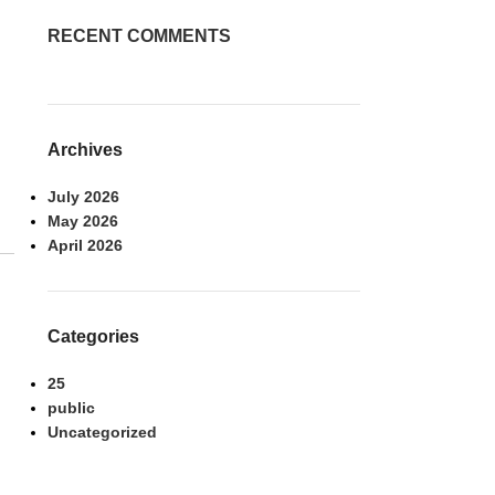
RECENT COMMENTS
Archives
July 2026
May 2026
April 2026
Categories
25
public
Uncategorized