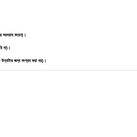
ময় সরবরাহ করেন)।
রি না)।
 উন্নতির জন্য সংগ্রহ করা হয়)।