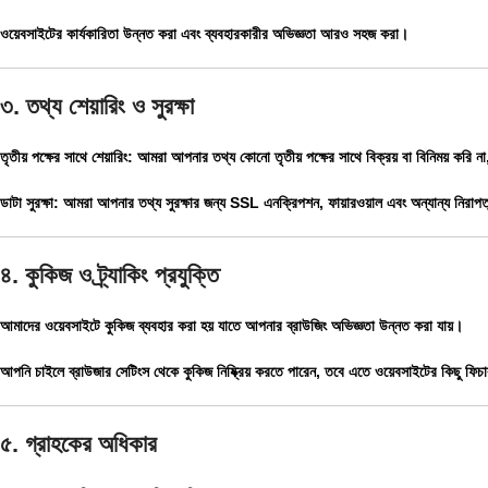
ওয়েবসাইটের কার্যকারিতা উন্নত করা এবং ব্যবহারকারীর অভিজ্ঞতা আরও সহজ করা।
৩. তথ্য শেয়ারিং ও সুরক্ষা
তৃতীয় পক্ষের সাথে শেয়ারিং:
আমরা আপনার তথ্য কোনো তৃতীয় পক্ষের সাথে বিক্রয় বা বিনিময় করি না, 
ডাটা সুরক্ষা:
আমরা আপনার তথ্য সুরক্ষার জন্য SSL এনক্রিপশন, ফায়ারওয়াল এবং অন্যান্য নিরাপত্
৪. কুকিজ ও ট্র্যাকিং প্রযুক্তি
আমাদের ওয়েবসাইটে কুকিজ ব্যবহার করা হয় যাতে আপনার ব্রাউজিং অভিজ্ঞতা উন্নত করা যায়।
আপনি চাইলে ব্রাউজার সেটিংস থেকে কুকিজ নিষ্ক্রিয় করতে পারেন, তবে এতে ওয়েবসাইটের কিছু ফ
৫. গ্রাহকের অধিকার