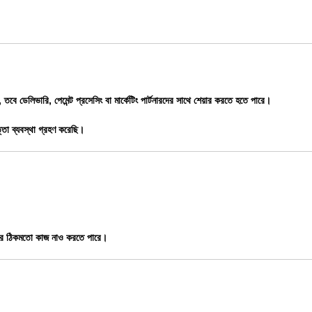
তবে ডেলিভারি, পেমেন্ট প্রসেসিং বা মার্কেটিং পার্টনারদের সাথে শেয়ার করতে হতে পারে।
তা ব্যবস্থা গ্রহণ করেছি।
িচার ঠিকমতো কাজ নাও করতে পারে।