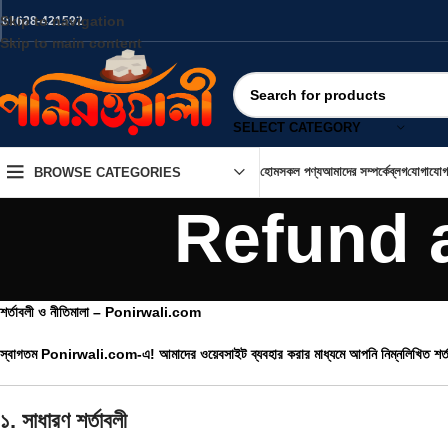
Skip to navigation
01628-421592
Skip to main content
SELECT CATEGORY
হোম
সকল পণ্য
আমাদের সম্পর্কে
ব্লগ
যোগাযোগ
BROWSE CATEGORIES
Refund 
শর্তাবলী ও নীতিমালা – Ponirwali.com
স্বাগতম Ponirwali.com-এ! আমাদের ওয়েবসাইট ব্যবহার করার মাধ্যমে আপনি নিম্নলিখিত শর্তা
১. সাধারণ শর্তাবলী