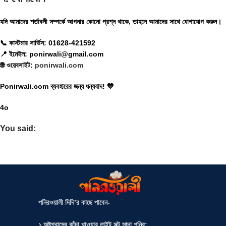
যদি আমাদের শর্তাবলী সম্পর্কে আপনার কোনো প্রশ্ন থাকে, তাহলে আমাদের সাথে যোগাযোগ করুন।
📞
কাস্টমার সার্ভিস:
01628-421592
📍
ইমেইল:
ponirwali@gmail.com
🌐
ওয়েবসাইট:
ponirwali.com
Ponirwali.com ব্যবহারের জন্য ধন্যবাদ! 💙
4o
You said:
পনিরওয়ালী দিদি’র কাছে পাবেন-
১.অষ্টগ্রামের কাঁচা খাওয়ার লাইট সল্ট সাদা পনির;