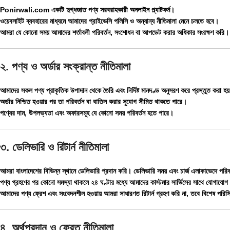
Ponirwali.com একটি দুগ্ধজাত পণ্য সরবরাহকারী অনলাইন প্ল্যাটফর্ম।
ওয়েবসাইট ব্যবহারের মাধ্যমে আমাদের প্রাইভেসি পলিসি ও অন্যান্য নীতিমালা মেনে চলতে হবে।
আমরা যে কোনো সময় আমাদের শর্তাবলী পরিবর্তন, সংশোধন বা আপডেট করার অধিকার সংরক্ষণ করি।
২. পণ্য ও অর্ডার সংক্রান্ত নীতিমালা
আমাদের সকল পণ্য প্রাকৃতিক উপাদান থেকে তৈরি এবং নির্দিষ্ট মানদণ্ড অনুসরণ করে প্রস্তুত করা হয
অর্ডার নিশ্চিত হওয়ার পর তা পরিবর্তন বা বাতিল করার সুযোগ সীমিত থাকতে পারে।
পণ্যের দাম, উপলভ্যতা এবং অফারসমূহ যে কোনো সময় পরিবর্তন হতে পারে।
৩. ডেলিভারি ও রিটার্ন নীতিমালা
আমরা বাংলাদেশের বিভিন্ন স্থানে ডেলিভারি প্রদান করি। ডেলিভারি সময় এবং চার্জ এলাকাভেদে পরি
পণ্য গ্রহণের পর কোনো সমস্যা থাকলে ২৪ ঘণ্টার মধ্যে আমাদের কাস্টমার সার্ভিসের সাথে যোগাযো
আমাদের পণ্য ফ্রেশ এবং সংবেদনশীল হওয়ায় আমরা সাধারণত রিটার্ন গ্রহণ করি না, তবে বিশেষ পরিস
৪. অর্থপ্রদান ও ফেরত নীতিমালা