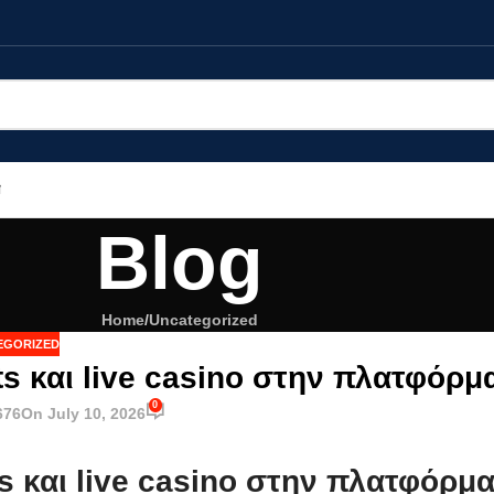
Blog
Home
Uncategorized
EGORIZED
ts και live casino στην πλατφόρμ
0
676
On July 10, 2026
ts και live casino στην πλατφόρμ