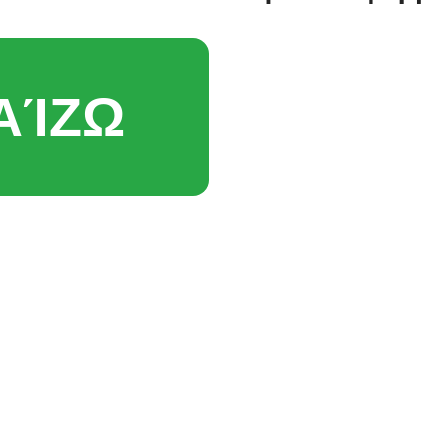
ΠΑΊΖΩ