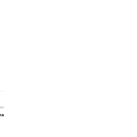
er
na