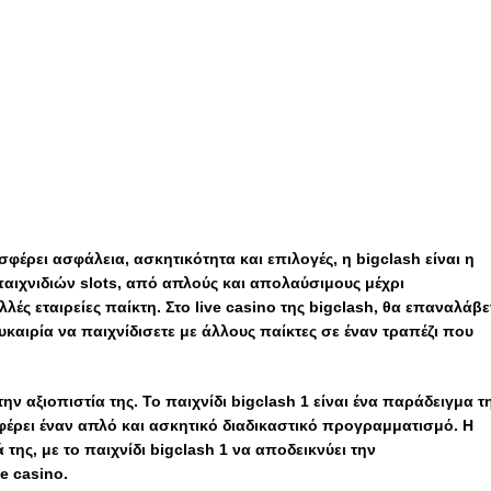
σφέρει ασφάλεια, ασκητικότητα και επιλογές, η bigclash είναι η
παιχνιδιών slots, από απλούς και απολαύσιμους μέχρι
ές εταιρείες παίκτη. Στο live casino της bigclash, θα επαναλάβε
υκαιρία να παιχνίδισετε με άλλους παίκτες σε έναν τραπέζι που
ην αξιοπιστία της. Το παιχνίδι bigclash 1 είναι ένα παράδειγμα τ
σφέρει έναν απλό και ασκητικό διαδικαστικό προγραμματισμό. Η
της, με το παιχνίδι bigclash 1 να αποδεικνύει την
e casino.