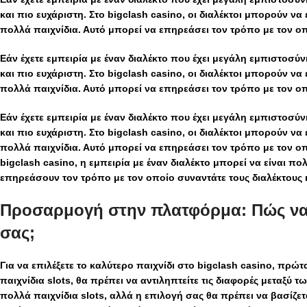
και πιο ευχάριστη. Στο bigclash casino, οι διαλέκτοι μπορούν να
πολλά παιχνίδια. Αυτό μπορεί να επηρεάσει τον τρόπο με τον οπο
Εάν έχετε εμπειρία με έναν διαλέκτο που έχει μεγάλη εμπιστοσύ
και πιο ευχάριστη. Στο bigclash casino, οι διαλέκτοι μπορούν να
πολλά παιχνίδια. Αυτό μπορεί να επηρεάσει τον τρόπο με τον οπο
Εάν έχετε εμπειρία με έναν διαλέκτο που έχει μεγάλη εμπιστοσύ
και πιο ευχάριστη. Στο bigclash casino, οι διαλέκτοι μπορούν να
πολλά παιχνίδια. Αυτό μπορεί να επηρεάσει τον τρόπο με τον οπο
bigclash casino, η εμπειρία με έναν διαλέκτο μπορεί να είναι 
επηρεάσουν τον τρόπο με τον οποίο συναντάτε τους διαλέκτους κ
Προσαρμογή στην πλατφόρμα: Πώς να ε
σας;
Για να επιλέξετε το καλύτερο παιχνίδι στο bigclash casino, πρώτ
παιχνίδια slots, θα πρέπει να αντιληπτείτε τις διαφορές μεταξύ
πολλά παιχνίδια slots, αλλά η επιλογή σας θα πρέπει να βασίζετ