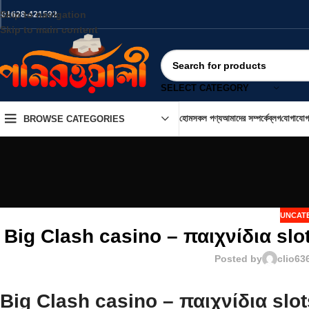
Skip to navigation
01628-421592
Skip to main content
SELECT CATEGORY
হোম
সকল পণ্য
আমাদের সম্পর্কে
ব্লগ
যোগাযোগ
BROWSE CATEGORIES
UNCAT
Big Clash casino – παιχνίδια slo
Posted by
clio63
Big Clash casino – παιχνίδια slo