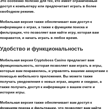
Это особенно полезно для тех, кто имеет ограниченный
доступ к компьютеру или предпочитает играть в более
свободном режиме.
Мобильная версия также обеспечивает вам доступ к
информации о играх, а также к функциям поиска и
фильтрации, что позволяет вам найти игру, которая вам
понравится, и начать играть в любое время.
Удобство и функциональность
Мобильная версия Cryptoboss Casino предлагает вам
функциональность, которая позволяет вам играть в игры,
которые вам понравились, и управлять вашими аккаунтами с
помощью мобильного приложения. Вы можете также
получать уведомления о новых играх, акциях и скидках, а
также получать доступ к информации о вашем счете и
истории игры.
Мобильная версия также обеспечивает вам доступ к
функциям поиска и фильтрации, что позволяет вам найти