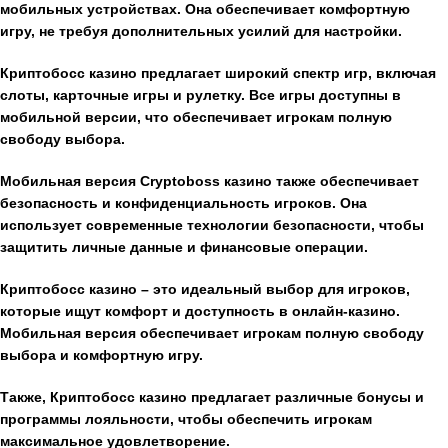
мобильных устройствах. Она обеспечивает комфортную
игру, не требуя дополнительных усилий для настройки.
Криптобосс казино предлагает широкий спектр игр, включая
слоты, карточные игры и рулетку. Все игры доступны в
мобильной версии, что обеспечивает игрокам полную
свободу выбора.
Мобильная версия Cryptoboss казино также обеспечивает
безопасность и конфиденциальность игроков. Она
использует современные технологии безопасности, чтобы
защитить личные данные и финансовые операции.
Криптобосс казино – это идеальный выбор для игроков,
которые ищут комфорт и доступность в онлайн-казино.
Мобильная версия обеспечивает игрокам полную свободу
выбора и комфортную игру.
Также, Криптобосс казино предлагает различные бонусы и
программы лояльности, чтобы обеспечить игрокам
максимальное удовлетворение.