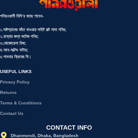
পনিরওয়ালী দিদি’র কাছে পাবেন-
১.অষ্টগ্রামের কাঁচা খাওয়ার লাইট সল্ট সাদা পনির;
২.রান্নার জন্য কটেজ পনির;
৩.মোজোরেলা চিজ;
৪.আন-সল্টেড বাটার;
৫.পাবনার ক্রিমের ঘি।
USEFUL LINKS
Privacy Policy
Returns
Terms & Conditions
Contact Us
CONTACT INFO
Dhanmondi, Dhaka, Bangladesh