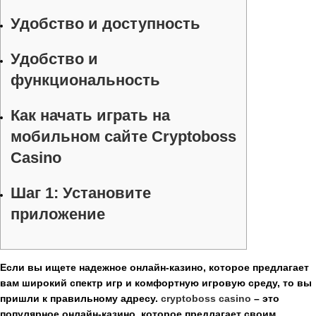
Удобство и доступность
Удобство и
функциональность
Как начать играть на
мобильном сайте Cryptoboss
Casino
Шаг 1: Установите
приложение
Если вы ищете надежное онлайн-казино, которое предлагает
вам широкий спектр игр и комфортную игровую среду, то вы
пришли к правильному адресу.
cryptoboss casino
– это
популярное онлайн-казино, которое предлагает своим